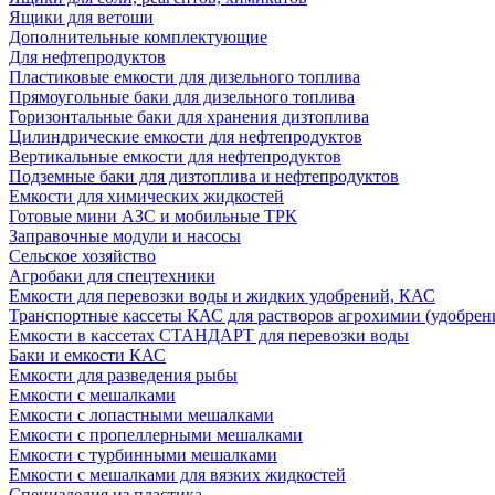
Ящики для ветоши
Дополнительные комплектующие
Для нефтепродуктов
Пластиковые емкости для дизельного топлива
Прямоугольные баки для дизельного топлива
Горизонтальные баки для хранения дизтоплива
Цилиндрические емкости для нефтепродуктов
Вертикальные емкости для нефтепродуктов
Подземные баки для дизтоплива и нефтепродуктов
Емкости для химических жидкостей
Готовые мини АЗС и мобильные ТРК
Заправочные модули и насосы
Сельское хозяйство
Агробаки для спецтехники
Емкости для перевозки воды и жидких удобрений, КАС
Транспортные кассеты КАС для растворов агрохимии (удобрен
Емкости в кассетах СТАНДАРТ для перевозки воды
Баки и емкости КАС
Емкости для разведения рыбы
Емкости с мешалками
Емкости с лопастными мешалками
Емкости с пропеллерными мешалками
Емкости с турбинными мешалками
Емкости с мешалками для вязких жидкостей
Специзделия из пластика