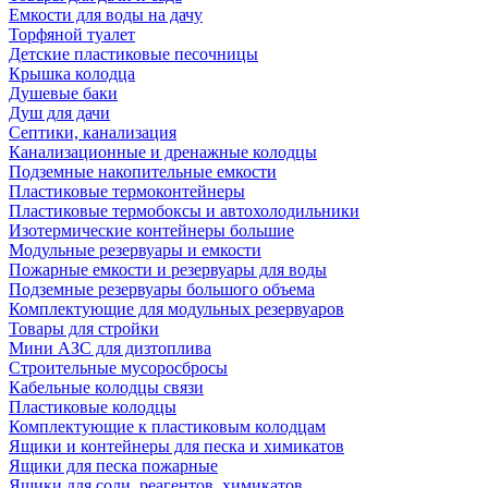
Емкости для воды на дачу
Торфяной туалет
Детские пластиковые песочницы
Крышка колодца
Душевые баки
Душ для дачи
Септики, канализация
Канализационные и дренажные колодцы
Подземные накопительные емкости
Пластиковые термоконтейнеры
Пластиковые термобоксы и автохолодильники
Изотермические контейнеры большие
Модульные резервуары и емкости
Пожарные емкости и резервуары для воды
Подземные резервуары большого объема
Комплектующие для модульных резервуаров
Товары для стройки
Мини АЗС для дизтоплива
Строительные мусоросбросы
Кабельные колодцы связи
Пластиковые колодцы
Комплектующие к пластиковым колодцам
Ящики и контейнеры для песка и химикатов
Ящики для песка пожарные
Ящики для соли, реагентов, химикатов