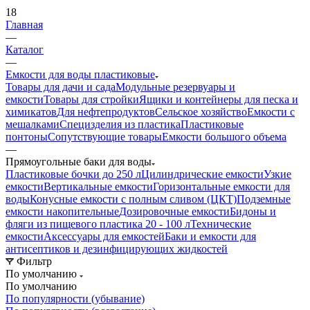
18
Главная
—
Каталог
—
Емкости для воды пластиковые
Товары для дачи и сада
Модульные резервуары и
емкости
Товары для стройки
Ящики и контейнеры для песка и
химикатов
Для нефтепродуктов
Сельское хозяйство
Емкости с
мешалками
Специзделия из пластика
Пластиковые
понтоны
Сопутствующие товары
Емкости большого объема
—
Прямоугольные баки для воды
Пластиковые бочки до 250 л
Цилиндрические емкости
Узкие
емкости
Вертикальные емкости
Горизонтальные емкости для
воды
Конусные емкости с полным сливом (ЦКТ)
Подземные
емкости накопительные
Дозировочные емкости
Бидоны и
фляги из пищевого пластика 20 - 100 л
Технические
емкости
Аксессуары для емкостей
Баки и емкости для
антисептиков и дезинфицирующих жидкостей
Фильтр
По умолчанию
По умолчанию
По популярности (убывание)