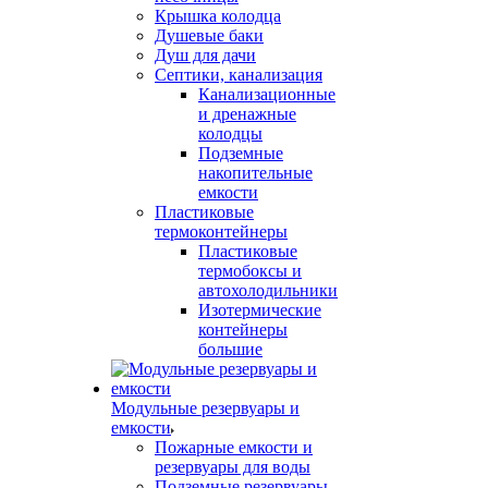
Крышка колодца
Душевые баки
Душ для дачи
Септики, канализация
Канализационные
и дренажные
колодцы
Подземные
накопительные
емкости
Пластиковые
термоконтейнеры
Пластиковые
термобоксы и
автохолодильники
Изотермические
контейнеры
большие
Модульные резервуары и
емкости
Пожарные емкости и
резервуары для воды
Подземные резервуары