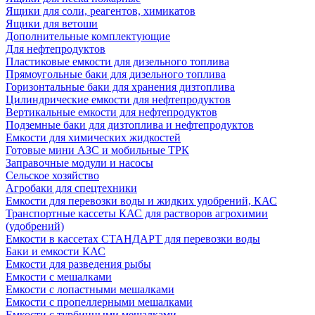
Ящики для соли, реагентов, химикатов
Ящики для ветоши
Дополнительные комплектующие
Для нефтепродуктов
Пластиковые емкости для дизельного топлива
Прямоугольные баки для дизельного топлива
Горизонтальные баки для хранения дизтоплива
Цилиндрические емкости для нефтепродуктов
Вертикальные емкости для нефтепродуктов
Подземные баки для дизтоплива и нефтепродуктов
Емкости для химических жидкостей
Готовые мини АЗС и мобильные ТРК
Заправочные модули и насосы
Сельское хозяйство
Агробаки для спецтехники
Емкости для перевозки воды и жидких удобрений, КАС
Транспортные кассеты КАС для растворов агрохимии
(удобрений)
Емкости в кассетах СТАНДАРТ для перевозки воды
Баки и емкости КАС
Емкости для разведения рыбы
Емкости с мешалками
Емкости с лопастными мешалками
Емкости с пропеллерными мешалками
Емкости с турбинными мешалками