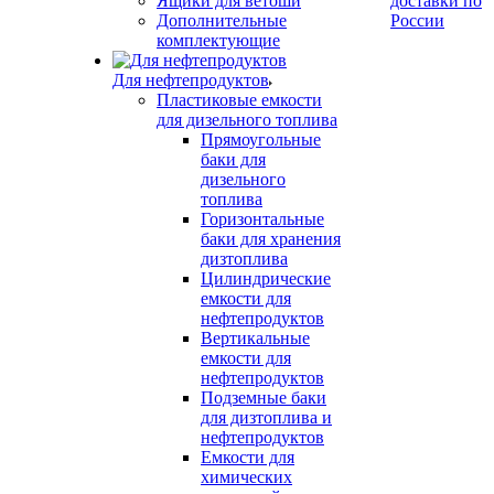
Ящики для ветоши
доставки по
Дополнительные
России
комплектующие
Для нефтепродуктов
Пластиковые емкости
для дизельного топлива
Прямоугольные
баки для
дизельного
топлива
Горизонтальные
баки для хранения
дизтоплива
Цилиндрические
емкости для
нефтепродуктов
Вертикальные
емкости для
нефтепродуктов
Подземные баки
для дизтоплива и
нефтепродуктов
Емкости для
химических