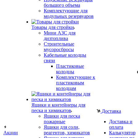
большого объема
Комплектующие для
модульных резервуаров
Товары для стройки
Мини АЗС для
дизтоплива
Строительные
мусоросбросы
Кабельные колодцы
связи
Пластиковые
колодцы
Комплектующие к
пластиковым
колодцам
Ящики и контейнеры для
песка и химикатов
Доставка
Ящики для песка
пожарные
Доставка и
Ящики для соли,
оплата
Акции
реагентов, химикатов
Калькулятор