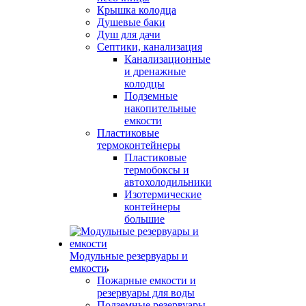
Крышка колодца
Душевые баки
Душ для дачи
Септики, канализация
Канализационные
и дренажные
колодцы
Подземные
накопительные
емкости
Пластиковые
термоконтейнеры
Пластиковые
термобоксы и
автохолодильники
Изотермические
контейнеры
большие
Модульные резервуары и
емкости
Пожарные емкости и
резервуары для воды
Подземные резервуары