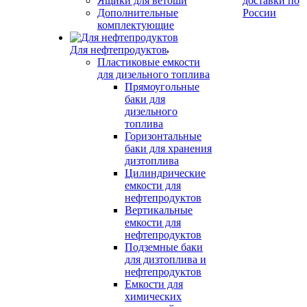
Ящики для ветоши
доставки по
Дополнительные
России
комплектующие
Для нефтепродуктов
Пластиковые емкости
для дизельного топлива
Прямоугольные
баки для
дизельного
топлива
Горизонтальные
баки для хранения
дизтоплива
Цилиндрические
емкости для
нефтепродуктов
Вертикальные
емкости для
нефтепродуктов
Подземные баки
для дизтоплива и
нефтепродуктов
Емкости для
химических