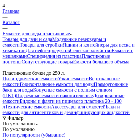
4
Главная
—
Каталог
—
Емкости для воды пластиковые
Товары для дачи и сада
Модульные резервуары и
емкости
Товары для стройки
Ящики и контейнеры для песка и
химикатов
Для нефтепродуктов
Сельское хозяйство
Емкости с
мешалками
Специзделия из пластика
Пластиковые
понтоны
Сопутствующие товары
Емкости большого объема
—
Пластиковые бочки до 250 л
Цилиндрические емкости
Узкие емкости
Вертикальные
емкости
Горизонтальные емкости для воды
Прямоугольные
баки для воды
Конусные емкости с полным сливом
(ЦКТ)
Подземные емкости накопительные
Дозировочные
емкости
Бидоны и фляги из пищевого пластика 20 - 100
л
Технические емкости
Аксессуары для емкостей
Баки и
емкости для антисептиков и дезинфицирующих жидкостей
Фильтр
По умолчанию
По умолчанию
По популярности (убывание)