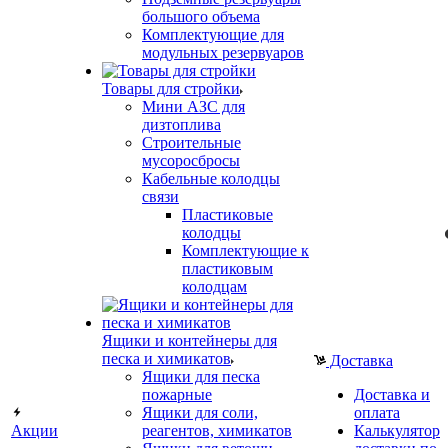
большого объема
Комплектующие для
модульных резервуаров
Товары для стройки
Мини АЗС для
дизтоплива
Строительные
мусоросбросы
Кабельные колодцы
связи
Пластиковые
колодцы
Комплектующие к
пластиковым
колодцам
Ящики и контейнеры для
песка и химикатов
Доставка
Ящики для песка
пожарные
Доставка и
Ящики для соли,
оплата
Акции
реагентов, химикатов
Калькулятор