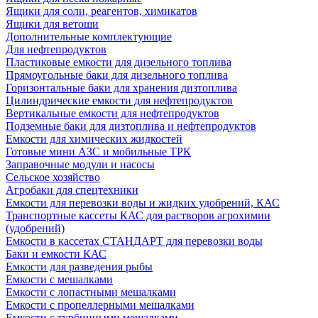
Ящики для соли, реагентов, химикатов
Ящики для ветоши
Дополнительные комплектующие
Для нефтепродуктов
Пластиковые емкости для дизельного топлива
Прямоугольные баки для дизельного топлива
Горизонтальные баки для хранения дизтоплива
Цилиндрические емкости для нефтепродуктов
Вертикальные емкости для нефтепродуктов
Подземные баки для дизтоплива и нефтепродуктов
Емкости для химических жидкостей
Готовые мини АЗС и мобильные ТРК
Заправочные модули и насосы
Сельское хозяйство
Агробаки для спецтехники
Емкости для перевозки воды и жидких удобрений, КАС
Транспортные кассеты КАС для растворов агрохимии
(удобрений)
Емкости в кассетах СТАНДАРТ для перевозки воды
Баки и емкости КАС
Емкости для разведения рыбы
Емкости с мешалками
Емкости с лопастными мешалками
Емкости с пропеллерными мешалками
Емкости с турбинными мешалками