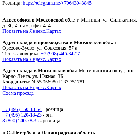
Розница:
https://telegram.me/+79643943845
Адрес офиса в Московской обл.:
г. Мытищи, ул. Силикатная,
д. 36, 4 этаж, офис 414
Показать на Яндекс.Картах
Адрес склада и производства
в Московской обл.:
г.
Орехово-Зуево, ул. Совхозная, 57 а
Тел. кладовщика:
+7 (968) 445-34-57
Показать на Яндекс.Картах
Адрес склада
в Московской обл.:
Мытищинский округ, пос.
Кардо-Лента, ул. Южная, 3Б
Координаты: N 55.966980 E 37.751781
Показать на Яндекс.Картах
Схема проезда
+7 (495) 150-18-54
- розница
+7 (495) 120-18-23
- опт
8 (800) 500-78-35
- розница
г. С.-Петербург и Ленинградская область