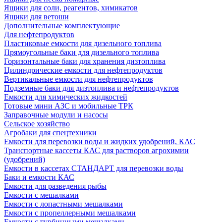
Ящики для соли, реагентов, химикатов
Ящики для ветоши
Дополнительные комплектующие
Для нефтепродуктов
Пластиковые емкости для дизельного топлива
Прямоугольные баки для дизельного топлива
Горизонтальные баки для хранения дизтоплива
Цилиндрические емкости для нефтепродуктов
Вертикальные емкости для нефтепродуктов
Подземные баки для дизтоплива и нефтепродуктов
Емкости для химических жидкостей
Готовые мини АЗС и мобильные ТРК
Заправочные модули и насосы
Сельское хозяйство
Агробаки для спецтехники
Емкости для перевозки воды и жидких удобрений, КАС
Транспортные кассеты КАС для растворов агрохимии
(удобрений)
Емкости в кассетах СТАНДАРТ для перевозки воды
Баки и емкости КАС
Емкости для разведения рыбы
Емкости с мешалками
Емкости с лопастными мешалками
Емкости с пропеллерными мешалками
Емкости с турбинными мешалками