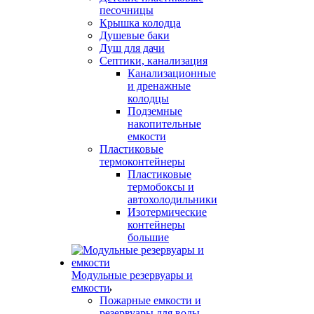
песочницы
Крышка колодца
Душевые баки
Душ для дачи
Септики, канализация
Канализационные
и дренажные
колодцы
Подземные
накопительные
емкости
Пластиковые
термоконтейнеры
Пластиковые
термобоксы и
автохолодильники
Изотермические
контейнеры
большие
Модульные резервуары и
емкости
Пожарные емкости и
резервуары для воды