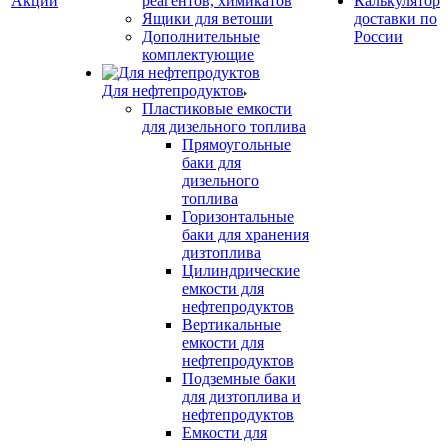
Акции
реагентов, химикатов
Калькулятор
Ящики для ветоши
доставки по
Дополнительные
России
комплектующие
Для нефтепродуктов
Пластиковые емкости
для дизельного топлива
Прямоугольные
баки для
дизельного
топлива
Горизонтальные
баки для хранения
дизтоплива
Цилиндрические
емкости для
нефтепродуктов
Вертикальные
емкости для
нефтепродуктов
Подземные баки
для дизтоплива и
нефтепродуктов
Емкости для