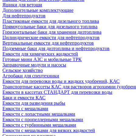
Ящики для ветоши
Дополнительные комплектующие
Для нефтепродуктов
Пластиковые емкости для дизельного топлива
Прямоугольные баки для дизельного топлива
Горизонтальные баки для хранения дизтоплива
Цилиндрические емкости для нефтепродуктов
Вертикальные емкости для нефтепродуктов
Подземные баки для дизтоплива и нефтепродуктов
Емкости для химических жидкостей
Готовые мини АЗС и мобильные ТРК
Заправочные модули и насосы
Сельское хозяйство
Агробаки для спецтехники
Емкости для перевозки воды и жидких удобрений, КАС
Транспортные кассеты КАС для растворов агрохимии (удобрен
Емкости в кассетах СТАНДАРТ для перевозки воды
Баки и емкости КАС
Емкости для разведения рыбы
Емкости с мешалками
Емкости с лопастными мешалками
Емкости с пропеллерными мешалками
Емкости с турбинными мешалками
Емкости с мешалками для вязких жидкостей
Специзделия из пластика