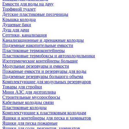
Емкости для воды на дачу
Торфяной туалет
Детские пластиковые песочницы
Крышка колодца
Душевые баки
Душ для дачи
Септики, канализация
Канализационные и дренажные колодцы
Подземные накопительные емкости
Пластиковые термоконтейнеры
Пластиковые термобоксы и автохолодильники
Изотермические контейнеры большие
Модульные резервуары и емкости
Пожарные емкости и резервуары для воды
Подземные резервуары большого объема
Комплектующие для модульных резервуаров
Товары для стройки
Мини АЗС для дизтоплива
Строительные мусоросбросы
Кабельные колодцы связи
Пластиковые колодцы
Комплектующие к пластиковым колодцам
Ящики и контейнеры для песка и химикатов
Ящики для песка пожарные
Ящики для соли, реагентов, химикатов