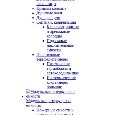
песочницы
Крышка колодца
Душевые баки
Душ для дачи
Септики, канализация
Канализационные
и дренажные
колодцы
Подземные
накопительные
емкости
Пластиковые
термоконтейнеры
Пластиковые
термобоксы и
автохолодильники
Изотермические
контейнеры
большие
Модульные резервуары и
емкости
Пожарные емкости и
резервуары для воды