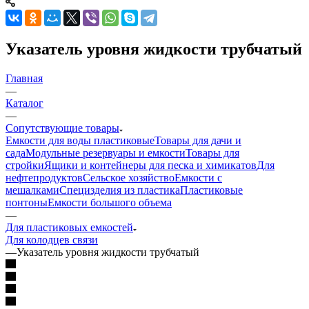
Указатель уровня жидкости трубчатый
Главная
—
Каталог
—
Сопутствующие товары
Емкости для воды пластиковые
Товары для дачи и
сада
Модульные резервуары и емкости
Товары для
стройки
Ящики и контейнеры для песка и химикатов
Для
нефтепродуктов
Сельское хозяйство
Емкости с
мешалками
Специзделия из пластика
Пластиковые
понтоны
Емкости большого объема
—
Для пластиковых емкостей
Для колодцев связи
—
Указатель уровня жидкости трубчатый