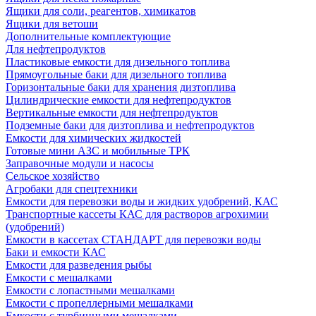
Ящики для соли, реагентов, химикатов
Ящики для ветоши
Дополнительные комплектующие
Для нефтепродуктов
Пластиковые емкости для дизельного топлива
Прямоугольные баки для дизельного топлива
Горизонтальные баки для хранения дизтоплива
Цилиндрические емкости для нефтепродуктов
Вертикальные емкости для нефтепродуктов
Подземные баки для дизтоплива и нефтепродуктов
Емкости для химических жидкостей
Готовые мини АЗС и мобильные ТРК
Заправочные модули и насосы
Сельское хозяйство
Агробаки для спецтехники
Емкости для перевозки воды и жидких удобрений, КАС
Транспортные кассеты КАС для растворов агрохимии
(удобрений)
Емкости в кассетах СТАНДАРТ для перевозки воды
Баки и емкости КАС
Емкости для разведения рыбы
Емкости с мешалками
Емкости с лопастными мешалками
Емкости с пропеллерными мешалками
Емкости с турбинными мешалками