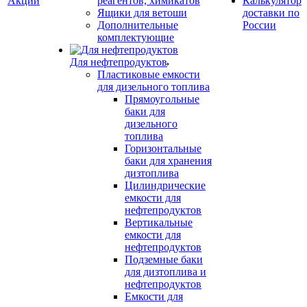
Акции
реагентов, химикатов
Калькулятор
Ящики для ветоши
доставки по
Дополнительные
России
комплектующие
Для нефтепродуктов
Пластиковые емкости
для дизельного топлива
Прямоугольные
баки для
дизельного
топлива
Горизонтальные
баки для хранения
дизтоплива
Цилиндрические
емкости для
нефтепродуктов
Вертикальные
емкости для
нефтепродуктов
Подземные баки
для дизтоплива и
нефтепродуктов
Емкости для