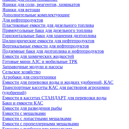
Ящики для соли, реагентов, химикатов
Ящики для ветоши
Дополнительные комплектующие
Для нефтепродуктов
Пластиковые емкости для дизельного топлива
Прямоугольные баки для дизельного топлива
Горизонтальные баки для хранения дизтоплива
Цилиндрические емкости для нефтепродуктов
Вертикальные емкости для нефтепродуктов
Подземные баки для дизтоплива и нефтепродуктов
Емкости для химических жидкостей
Готовые мини АЗС и мобильные ТРК
Заправочные модули и насосы
Сельское хозяйство
Агробаки для спецтехники
Емкости для перевозки воды и жидких удобрений, КАС
Транспортные кассеты КАС для растворов агрохимии
(удобрений)
Емкости в кассетах СТАНДАРТ для перевозки воды
Баки и емкости КАС
Емкости для разведения рыбы
Емкости с мешалками
Емкости с лопастными мешалками
Емкости с пропеллерными мешалками
Емкости с турбинными мешалками