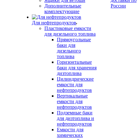
Ящики для ветоши
доставки по
Дополнительные
России
комплектующие
Для нефтепродуктов
Пластиковые емкости
для дизельного топлива
Прямоугольные
баки для
дизельного
топлива
Горизонтальные
баки для хранения
дизтоплива
Цилиндрические
емкости для
нефтепродуктов
Вертикальные
емкости для
нефтепродуктов
Подземные баки
для дизтоплива и
нефтепродуктов
Емкости для
химических