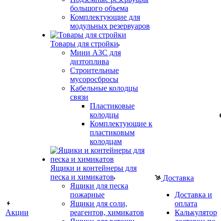
большого объема
Комплектующие для
модульных резервуаров
Товары для стройки
Мини АЗС для
дизтоплива
Строительные
мусоросбросы
Кабельные колодцы
связи
Пластиковые
колодцы
Комплектующие к
пластиковым
колодцам
Ящики и контейнеры для
песка и химикатов
Доставка
Ящики для песка
пожарные
Доставка и
Ящики для соли,
оплата
Акции
реагентов, химикатов
Калькулятор