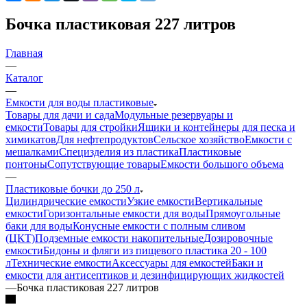
Бочка пластиковая 227 литров
Главная
—
Каталог
—
Емкости для воды пластиковые
Товары для дачи и сада
Модульные резервуары и
емкости
Товары для стройки
Ящики и контейнеры для песка и
химикатов
Для нефтепродуктов
Сельское хозяйство
Емкости с
мешалками
Специзделия из пластика
Пластиковые
понтоны
Сопутствующие товары
Емкости большого объема
—
Пластиковые бочки до 250 л
Цилиндрические емкости
Узкие емкости
Вертикальные
емкости
Горизонтальные емкости для воды
Прямоугольные
баки для воды
Конусные емкости с полным сливом
(ЦКТ)
Подземные емкости накопительные
Дозировочные
емкости
Бидоны и фляги из пищевого пластика 20 - 100
л
Технические емкости
Аксессуары для емкостей
Баки и
емкости для антисептиков и дезинфицирующих жидкостей
—
Бочка пластиковая 227 литров