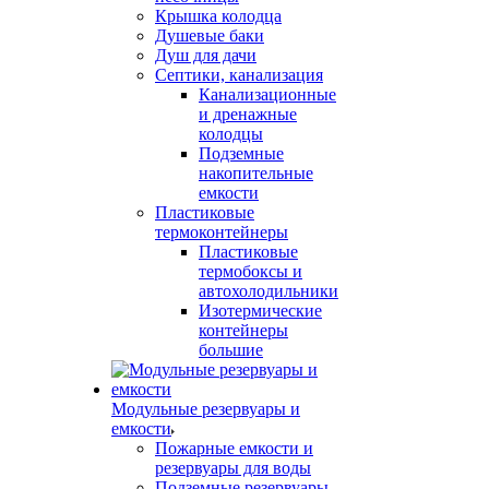
Крышка колодца
Душевые баки
Душ для дачи
Септики, канализация
Канализационные
и дренажные
колодцы
Подземные
накопительные
емкости
Пластиковые
термоконтейнеры
Пластиковые
термобоксы и
автохолодильники
Изотермические
контейнеры
большие
Модульные резервуары и
емкости
Пожарные емкости и
резервуары для воды
Подземные резервуары