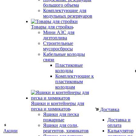
большого объема
Комплектующие для
модульных резервуаров
Товары для стройки
Мини АЗС для
дизтоплива
Строительные
мусоросбросы
Кабельные колодцы
связи
Пластиковые
колодцы
Комплектующие к
пластиковым
колодцам
Ящики и контейнеры для
песка и химикатов
Доставка
Ящики для песка
пожарные
Доставка и
Ящики для соли,
оплата
Акции
реагентов, химикатов
Калькулятор