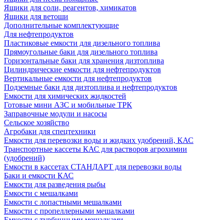
Ящики для соли, реагентов, химикатов
Ящики для ветоши
Дополнительные комплектующие
Для нефтепродуктов
Пластиковые емкости для дизельного топлива
Прямоугольные баки для дизельного топлива
Горизонтальные баки для хранения дизтоплива
Цилиндрические емкости для нефтепродуктов
Вертикальные емкости для нефтепродуктов
Подземные баки для дизтоплива и нефтепродуктов
Емкости для химических жидкостей
Готовые мини АЗС и мобильные ТРК
Заправочные модули и насосы
Сельское хозяйство
Агробаки для спецтехники
Емкости для перевозки воды и жидких удобрений, КАС
Транспортные кассеты КАС для растворов агрохимии
(удобрений)
Емкости в кассетах СТАНДАРТ для перевозки воды
Баки и емкости КАС
Емкости для разведения рыбы
Емкости с мешалками
Емкости с лопастными мешалками
Емкости с пропеллерными мешалками
Емкости с турбинными мешалками