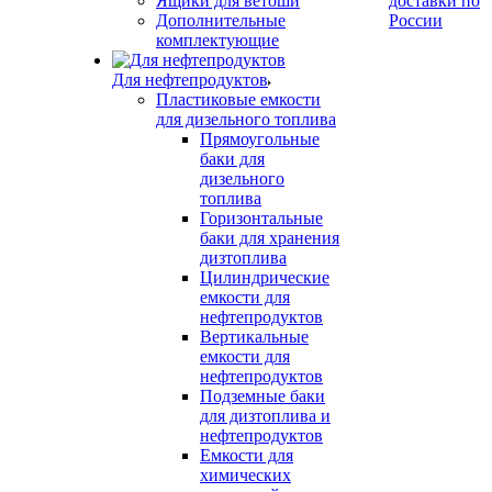
Ящики для ветоши
доставки по
Дополнительные
России
комплектующие
Для нефтепродуктов
Пластиковые емкости
для дизельного топлива
Прямоугольные
баки для
дизельного
топлива
Горизонтальные
баки для хранения
дизтоплива
Цилиндрические
емкости для
нефтепродуктов
Вертикальные
емкости для
нефтепродуктов
Подземные баки
для дизтоплива и
нефтепродуктов
Емкости для
химических