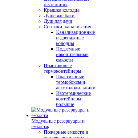
песочницы
Крышка колодца
Душевые баки
Душ для дачи
Септики, канализация
Канализационные
и дренажные
колодцы
Подземные
накопительные
емкости
Пластиковые
термоконтейнеры
Пластиковые
термобоксы и
автохолодильники
Изотермические
контейнеры
большие
Модульные резервуары и
емкости
Пожарные емкости и
резервуары для воды