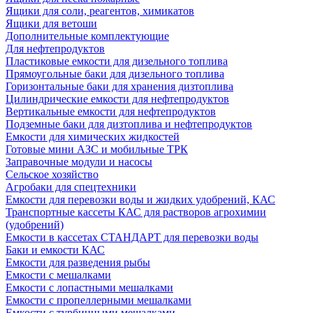
Ящики для соли, реагентов, химикатов
Ящики для ветоши
Дополнительные комплектующие
Для нефтепродуктов
Пластиковые емкости для дизельного топлива
Прямоугольные баки для дизельного топлива
Горизонтальные баки для хранения дизтоплива
Цилиндрические емкости для нефтепродуктов
Вертикальные емкости для нефтепродуктов
Подземные баки для дизтоплива и нефтепродуктов
Емкости для химических жидкостей
Готовые мини АЗС и мобильные ТРК
Заправочные модули и насосы
Сельское хозяйство
Агробаки для спецтехники
Емкости для перевозки воды и жидких удобрений, КАС
Транспортные кассеты КАС для растворов агрохимии
(удобрений)
Емкости в кассетах СТАНДАРТ для перевозки воды
Баки и емкости КАС
Емкости для разведения рыбы
Емкости с мешалками
Емкости с лопастными мешалками
Емкости с пропеллерными мешалками
Емкости с турбинными мешалками