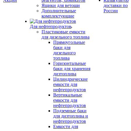
Акции
реагентов, химикатов
Калькулятор
Ящики для ветоши
доставки по
Дополнительные
России
комплектующие
Для нефтепродуктов
Пластиковые емкости
для дизельного топлива
Прямоугольные
баки для
дизельного
топлива
Горизонтальные
баки для хранения
дизтоплива
Цилиндрические
емкости для
нефтепродуктов
Вертикальные
емкости для
нефтепродуктов
Подземные баки
для дизтоплива и
нефтепродуктов
Емкости для