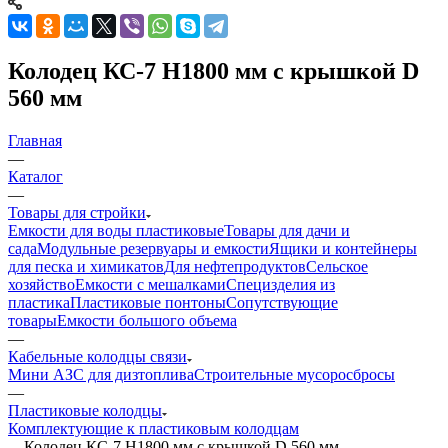
Колодец КС-7 H1800 мм с крышкой D
560 мм
Главная
—
Каталог
—
Товары для стройки
Емкости для воды пластиковые
Товары для дачи и
сада
Модульные резервуары и емкости
Ящики и контейнеры
для песка и химикатов
Для нефтепродуктов
Сельское
хозяйство
Емкости с мешалками
Специзделия из
пластика
Пластиковые понтоны
Сопутствующие
товары
Емкости большого объема
—
Кабельные колодцы связи
Мини АЗС для дизтоплива
Строительные мусоросбросы
—
Пластиковые колодцы
Комплектующие к пластиковым колодцам
—
Колодец КС-7 H1800 мм с крышкой D 560 мм