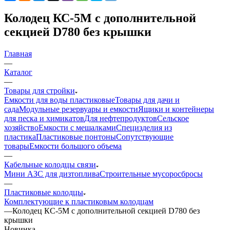
Колодец КС-5М с дополнительной
секцией D780 без крышки
Главная
—
Каталог
—
Товары для стройки
Емкости для воды пластиковые
Товары для дачи и
сада
Модульные резервуары и емкости
Ящики и контейнеры
для песка и химикатов
Для нефтепродуктов
Сельское
хозяйство
Емкости с мешалками
Специзделия из
пластика
Пластиковые понтоны
Сопутствующие
товары
Емкости большого объема
—
Кабельные колодцы связи
Мини АЗС для дизтоплива
Строительные мусоросбросы
—
Пластиковые колодцы
Комплектующие к пластиковым колодцам
—
Колодец КС-5М с дополнительной секцией D780 без
крышки
Новинка