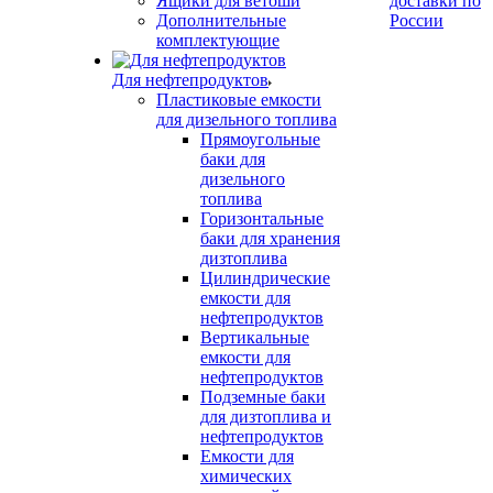
Ящики для ветоши
доставки по
Дополнительные
России
комплектующие
Для нефтепродуктов
Пластиковые емкости
для дизельного топлива
Прямоугольные
баки для
дизельного
топлива
Горизонтальные
баки для хранения
дизтоплива
Цилиндрические
емкости для
нефтепродуктов
Вертикальные
емкости для
нефтепродуктов
Подземные баки
для дизтоплива и
нефтепродуктов
Емкости для
химических