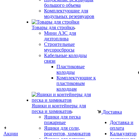
большого объема
Комплектующие для
модульных резервуаров
Товары для стройки
Мини АЗС для
дизтоплива
Строительные
мусоросбросы
Кабельные колодцы
связи
Пластиковые
колодцы
Комплектующие к
пластиковым
колодцам
Ящики и контейнеры для
песка и химикатов
Доставка
Ящики для песка
пожарные
Доставка и
Ящики для соли,
оплата
Акции
реагентов, химикатов
Калькулятор