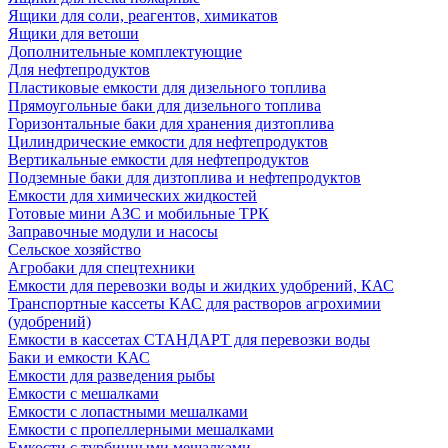
Ящики для соли, реагентов, химикатов
Ящики для ветоши
Дополнительные комплектующие
Для нефтепродуктов
Пластиковые емкости для дизельного топлива
Прямоугольные баки для дизельного топлива
Горизонтальные баки для хранения дизтоплива
Цилиндрические емкости для нефтепродуктов
Вертикальные емкости для нефтепродуктов
Подземные баки для дизтоплива и нефтепродуктов
Емкости для химических жидкостей
Готовые мини АЗС и мобильные ТРК
Заправочные модули и насосы
Сельское хозяйство
Агробаки для спецтехники
Емкости для перевозки воды и жидких удобрений, КАС
Транспортные кассеты КАС для растворов агрохимии
(удобрений)
Емкости в кассетах СТАНДАРТ для перевозки воды
Баки и емкости КАС
Емкости для разведения рыбы
Емкости с мешалками
Емкости с лопастными мешалками
Емкости с пропеллерными мешалками
Емкости с турбинными мешалками