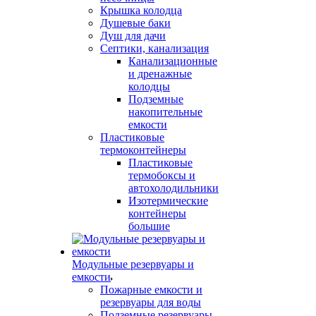
Крышка колодца
Душевые баки
Душ для дачи
Септики, канализация
Канализационные
и дренажные
колодцы
Подземные
накопительные
емкости
Пластиковые
термоконтейнеры
Пластиковые
термобоксы и
автохолодильники
Изотермические
контейнеры
большие
Модульные резервуары и
емкости
Пожарные емкости и
резервуары для воды
Подземные резервуары