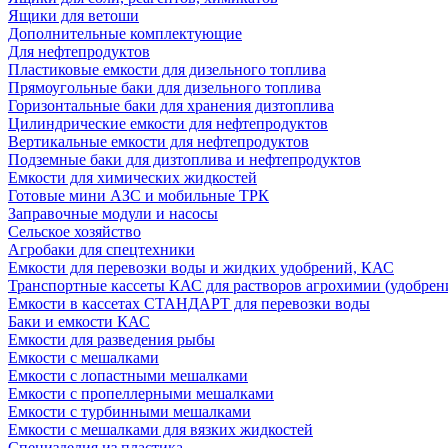
Ящики для ветоши
Дополнительные комплектующие
Для нефтепродуктов
Пластиковые емкости для дизельного топлива
Прямоугольные баки для дизельного топлива
Горизонтальные баки для хранения дизтоплива
Цилиндрические емкости для нефтепродуктов
Вертикальные емкости для нефтепродуктов
Подземные баки для дизтоплива и нефтепродуктов
Емкости для химических жидкостей
Готовые мини АЗС и мобильные ТРК
Заправочные модули и насосы
Сельское хозяйство
Агробаки для спецтехники
Емкости для перевозки воды и жидких удобрений, КАС
Транспортные кассеты КАС для растворов агрохимии (удобрен
Емкости в кассетах СТАНДАРТ для перевозки воды
Баки и емкости КАС
Емкости для разведения рыбы
Емкости с мешалками
Емкости с лопастными мешалками
Емкости с пропеллерными мешалками
Емкости с турбинными мешалками
Емкости с мешалками для вязких жидкостей
Специзделия из пластика