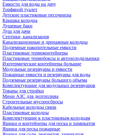
Емкости для воды на дачу
Торфяной туалет
Детские пластиковые песочницы
Крышка колодца
Душевые баки
Душ для дачи
Септики, канализация
Канализационные и дренажные колодцы
Подземные накопительные емкости
Пластиковые термоконтейнеры
Пластиковые термобоксы и автохолодильники
Изотермические контейнеры большие
Модульные резервуары и емкости
Пожарные емкости и резервуары для воды
Подземные резервуары большого объема
Комплектующие для модульных резервуаров
Товары для стройки
Мини АЗС для дизтоплива
Строительные мусоросбросы
Кабельные колодцы связи
Пластиковые колодцы
Комплектующие к пластиковым колодцам
Ящики и контейнеры для песка и химикатов
Ящики для песка пожарные
Ящики для соли, реагентов, химикатов