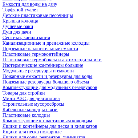
Емкости для воды на дачу
Торфяной туалет
Детские пластиковые песочницы
Крышка колодца
Душевые баки
Душ для дачи
Септики, канализация
Канализационные и дренажные колодцы
Подземные накопительные емкости
Пластиковые термоконтейнеры
Пластиковые термобоксы и автохолодильники
Изотермические контейнеры большие
Модульные резервуары и емкости
Пожарные емкости и резервуары для воды
Подземные резервуары большого объема
Комплектующие для модульных резервуаров
Товары для стройки
Мини АЗС для дизтоплива
Строительные мусоросбросы
Кабельные колодцы связи
Пластиковые колодцы
Комплектующие к пластиковым колодцам
Ящики и контейнеры для песка и химикатов
Ящики для песка пожарные
Ящики для соли, реагентов, химикатов