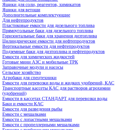
Ящики для соли, реагентов, химикатов
Ящики для ветоши
Дополнительные комплектующие
Для нефтепродуктов
Пластиковые емкости для дизельного топлива
Прямоугольные баки для дизельного топлива
Горизонтальные баки для хранения дизтоплива
Цилиндрические емкости для нефтепродуктов
Вертикальные емкости для нефтепродуктов
Подземные баки для дизтоплива и нефтепродуктов
Емкости для химических жидкостей
Готовые мини АЗС и мобильные ТРК
Заправочные модули и насосы
Сельское хозяйство
Агробаки для спецтехники
Емкости для перевозки воды и жидких удобрений, КАС
Транспортные кассеты КАС для растворов агрохимии
(удобрений)
Емкости в кассетах СТАНДАРТ для перевозки воды
Баки и емкости КАС
Емкости для разведения рыбы
Емкости с мешалками
Емкости с лопастными мешалками
Емкости с пропеллерными мешалками
Емкости с турбинными мешалками