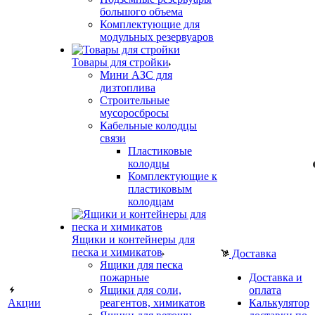
большого объема
Комплектующие для
модульных резервуаров
Товары для стройки
Мини АЗС для
дизтоплива
Строительные
мусоросбросы
Кабельные колодцы
связи
Пластиковые
колодцы
Комплектующие к
пластиковым
колодцам
Ящики и контейнеры для
песка и химикатов
Доставка
Ящики для песка
пожарные
Доставка и
Ящики для соли,
оплата
Акции
реагентов, химикатов
Калькулятор