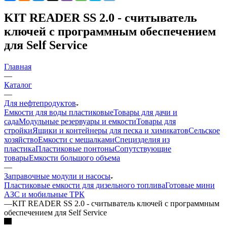
KIT READER SS 2.0 - считыватель
ключей с программным обеспечением
для Self Service
Главная
—
Каталог
—
Для нефтепродуктов
Емкости для воды пластиковые
Товары для дачи и
сада
Модульные резервуары и емкости
Товары для
стройки
Ящики и контейнеры для песка и химикатов
Сельское
хозяйство
Емкости с мешалками
Специзделия из
пластика
Пластиковые понтоны
Сопутствующие
товары
Емкости большого объема
—
Заправочные модули и насосы
Пластиковые емкости для дизельного топлива
Готовые мини
АЗС и мобильные ТРК
—
KIT READER SS 2.0 - считыватель ключей с программным
обеспечением для Self Service