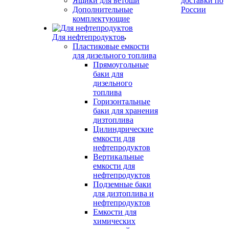
Ящики для ветоши
доставки по
Дополнительные
России
комплектующие
Для нефтепродуктов
Пластиковые емкости
для дизельного топлива
Прямоугольные
баки для
дизельного
топлива
Горизонтальные
баки для хранения
дизтоплива
Цилиндрические
емкости для
нефтепродуктов
Вертикальные
емкости для
нефтепродуктов
Подземные баки
для дизтоплива и
нефтепродуктов
Емкости для
химических