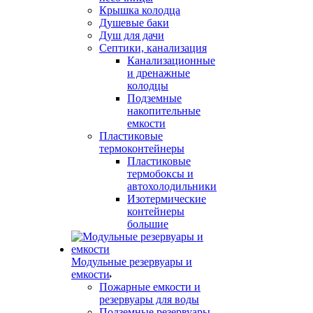
Крышка колодца
Душевые баки
Душ для дачи
Септики, канализация
Канализационные
и дренажные
колодцы
Подземные
накопительные
емкости
Пластиковые
термоконтейнеры
Пластиковые
термобоксы и
автохолодильники
Изотермические
контейнеры
большие
Модульные резервуары и
емкости
Пожарные емкости и
резервуары для воды
Подземные резервуары