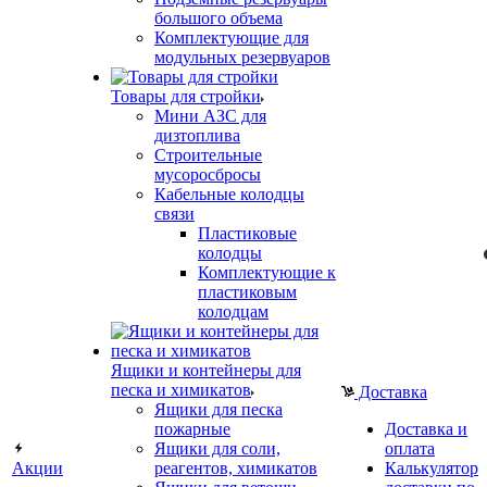
большого объема
Комплектующие для
модульных резервуаров
Товары для стройки
Мини АЗС для
дизтоплива
Строительные
мусоросбросы
Кабельные колодцы
связи
Пластиковые
колодцы
Комплектующие к
пластиковым
колодцам
Ящики и контейнеры для
песка и химикатов
Доставка
Ящики для песка
пожарные
Доставка и
Ящики для соли,
оплата
Акции
реагентов, химикатов
Калькулятор