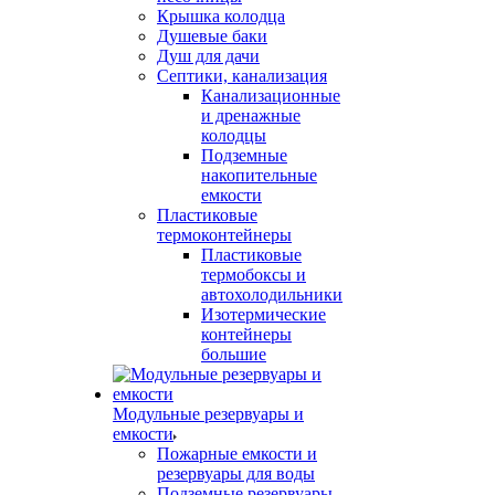
Крышка колодца
Душевые баки
Душ для дачи
Септики, канализация
Канализационные
и дренажные
колодцы
Подземные
накопительные
емкости
Пластиковые
термоконтейнеры
Пластиковые
термобоксы и
автохолодильники
Изотермические
контейнеры
большие
Модульные резервуары и
емкости
Пожарные емкости и
резервуары для воды
Подземные резервуары