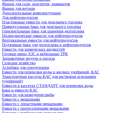
Ящики для соли, реагентов, химикатов
Ящики для ветоши
Дополнительные комплектующие
Для нефтепродуктов
Пластиковые емкости для дизельного топлива
Прямоугольные баки для дизельного топлива
Горизонтальные баки для хранения дизтоплива
Цилиндрические емкости для нефтепродуктов
Вертикальные емкости для нефтепродуктов
Подземные баки для дизтоплива и нефтепродуктов
Емкости для химических жидкостей
Готовые мини АЗС и мобильные ТРК
Заправочные модули и насосы
Сельское хозяйство
Агробаки для спецтехники
Емкости для перевозки воды и жидких удобрений, КАС
Транспортные кассеты КАС для растворов агрохимии
(удобрений)
Емкости в кассетах СТАНДАРТ для перевозки воды
Баки и емкости КАС
Емкости для разведения рыбы
Емкости с мешалками
Емкости с лопастными мешалками
Емкости с пропеллерными мешалками
Емкости с турбинными мешалками