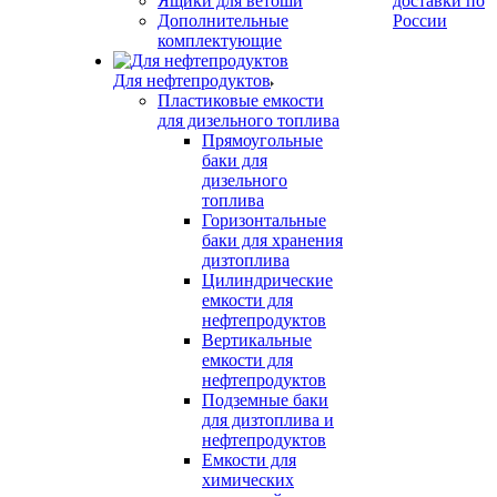
Ящики для ветоши
доставки по
Дополнительные
России
комплектующие
Для нефтепродуктов
Пластиковые емкости
для дизельного топлива
Прямоугольные
баки для
дизельного
топлива
Горизонтальные
баки для хранения
дизтоплива
Цилиндрические
емкости для
нефтепродуктов
Вертикальные
емкости для
нефтепродуктов
Подземные баки
для дизтоплива и
нефтепродуктов
Емкости для
химических