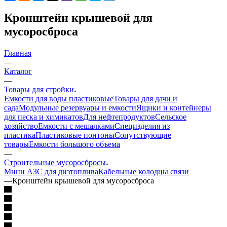
Кронштейн крышевой для
мусоросброса
Главная
—
Каталог
—
Товары для стройки
Емкости для воды пластиковые
Товары для дачи и
сада
Модульные резервуары и емкости
Ящики и контейнеры
для песка и химикатов
Для нефтепродуктов
Сельское
хозяйство
Емкости с мешалками
Специзделия из
пластика
Пластиковые понтоны
Сопутствующие
товары
Емкости большого объема
—
Строительные мусоросбросы
Мини АЗС для дизтоплива
Кабельные колодцы связи
—
Кронштейн крышевой для мусоросброса