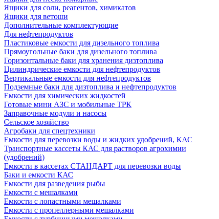
Ящики для соли, реагентов, химикатов
Ящики для ветоши
Дополнительные комплектующие
Для нефтепродуктов
Пластиковые емкости для дизельного топлива
Прямоугольные баки для дизельного топлива
Горизонтальные баки для хранения дизтоплива
Цилиндрические емкости для нефтепродуктов
Вертикальные емкости для нефтепродуктов
Подземные баки для дизтоплива и нефтепродуктов
Емкости для химических жидкостей
Готовые мини АЗС и мобильные ТРК
Заправочные модули и насосы
Сельское хозяйство
Агробаки для спецтехники
Емкости для перевозки воды и жидких удобрений, КАС
Транспортные кассеты КАС для растворов агрохимии
(удобрений)
Емкости в кассетах СТАНДАРТ для перевозки воды
Баки и емкости КАС
Емкости для разведения рыбы
Емкости с мешалками
Емкости с лопастными мешалками
Емкости с пропеллерными мешалками
Емкости с турбинными мешалками