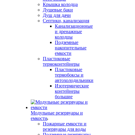
Крышка колодца
Душевые баки
Душ для дачи
Септики, канализация
Канализационные
и дренажные
колодцы
Подземные
накопительные
емкости
Пластиковые
термоконтейнеры
Пластиковые
термобоксы и
автохолодильники
Изотермические
контейнеры
большие
Модульные резервуары и
емкости
Пожарные емкости и
резервуары для воды
Подземные резервуары