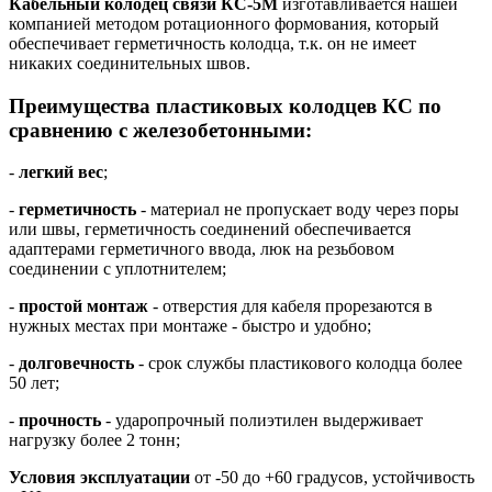
Кабельный колодец связи КС-5М
изготавливается нашей
компанией методом ротационного формования, который
обеспечивает герметичность колодца, т.к. он не имеет
никаких соединительных швов.
Преимущества пластиковых колодцев КС по
сравнению с железобетонными:
-
легкий вес
;
-
г
ерметичность
- материал не пропускает воду через поры
или швы, герметичность соединений обеспечивается
адаптерами герметичного ввода, люк на резьбовом
соединении с уплотнителем;
-
простой монтаж
- отверстия для кабеля прорезаются в
нужных местах при монтаже - быстро и удобно;
-
долговечность
- срок службы пластикового колодца более
50 лет;
-
прочность
- ударопрочный полиэтилен выдерживает
нагрузку более 2 тонн;
Условия эксплуатации
от -50 до +60 градусов, устойчивость