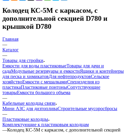
Колодец КС-5М с каркасом, с
дополнительной секцией D780 и
крышкой D780
Главная
—
Каталог
—
Товары для стройки
Емкости для воды пластиковые
Товары для дачи и
сада
Модульные резервуары и емкости
Ящики и контейнеры
для песка и химикатов
Для нефтепродуктов
Сельское
хозяйство
Емкости с мешалками
Специзделия из
пластика
Пластиковые понтоны
Сопутствующие
товары
Емкости большого объема
—
Кабельные колодцы связи
Мини АЗС для дизтоплива
Строительные мусоросбросы
—
Пластиковые колодцы
Комплектующие к пластиковым колодцам
—
Колодец КС-5М с каркасом, с дополнительной секцией