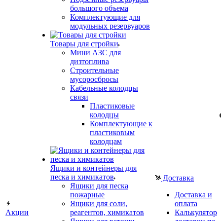
большого объема
Комплектующие для
модульных резервуаров
Товары для стройки
Мини АЗС для
дизтоплива
Строительные
мусоросбросы
Кабельные колодцы
связи
Пластиковые
колодцы
Комплектующие к
пластиковым
колодцам
Ящики и контейнеры для
песка и химикатов
Доставка
Ящики для песка
пожарные
Доставка и
Ящики для соли,
оплата
Акции
реагентов, химикатов
Калькулятор