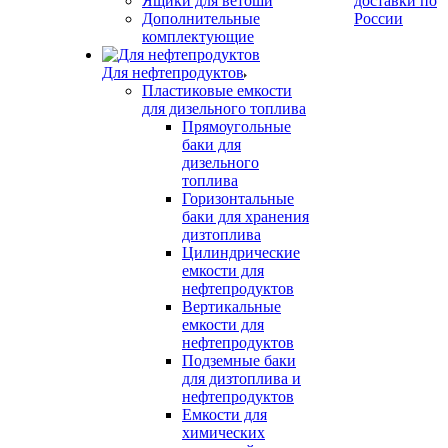
Ящики для ветоши
доставки по
Дополнительные
России
комплектующие
Для нефтепродуктов
Пластиковые емкости
для дизельного топлива
Прямоугольные
баки для
дизельного
топлива
Горизонтальные
баки для хранения
дизтоплива
Цилиндрические
емкости для
нефтепродуктов
Вертикальные
емкости для
нефтепродуктов
Подземные баки
для дизтоплива и
нефтепродуктов
Емкости для
химических