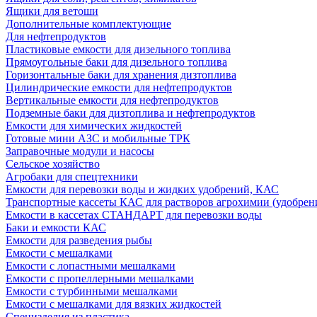
Ящики для ветоши
Дополнительные комплектующие
Для нефтепродуктов
Пластиковые емкости для дизельного топлива
Прямоугольные баки для дизельного топлива
Горизонтальные баки для хранения дизтоплива
Цилиндрические емкости для нефтепродуктов
Вертикальные емкости для нефтепродуктов
Подземные баки для дизтоплива и нефтепродуктов
Емкости для химических жидкостей
Готовые мини АЗС и мобильные ТРК
Заправочные модули и насосы
Сельское хозяйство
Агробаки для спецтехники
Емкости для перевозки воды и жидких удобрений, КАС
Транспортные кассеты КАС для растворов агрохимии (удобрен
Емкости в кассетах СТАНДАРТ для перевозки воды
Баки и емкости КАС
Емкости для разведения рыбы
Емкости с мешалками
Емкости с лопастными мешалками
Емкости с пропеллерными мешалками
Емкости с турбинными мешалками
Емкости с мешалками для вязких жидкостей
Специзделия из пластика