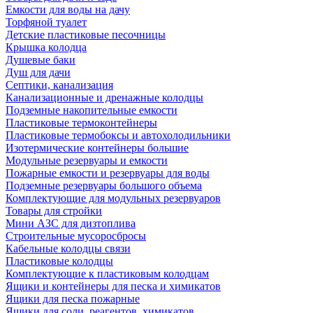
Емкости для воды на дачу
Торфяной туалет
Детские пластиковые песочницы
Крышка колодца
Душевые баки
Душ для дачи
Септики, канализация
Канализационные и дренажные колодцы
Подземные накопительные емкости
Пластиковые термоконтейнеры
Пластиковые термобоксы и автохолодильники
Изотермические контейнеры большие
Модульные резервуары и емкости
Пожарные емкости и резервуары для воды
Подземные резервуары большого объема
Комплектующие для модульных резервуаров
Товары для стройки
Мини АЗС для дизтоплива
Строительные мусоросбросы
Кабельные колодцы связи
Пластиковые колодцы
Комплектующие к пластиковым колодцам
Ящики и контейнеры для песка и химикатов
Ящики для песка пожарные
Ящики для соли, реагентов, химикатов