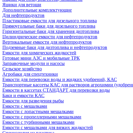
Ящики для ветоши
Дополнительные комплектующие
Для нефтепродуктов
Пластиковые емкости для дизельного топлива
Прямоугольные баки для дизельного топлива
Горизонтальные баки для хранения дизтоплива
Цилиндрические емкости для нефтепродуктов
Вертикальные емкости для нефтепродуктов
Подземные баки для дизтоплива и нефтепродуктов
Емкости для химических жидкостей
Готовые мини АЗС и мобильные ТРК
Заправочные модули и насосы
Сельское хозяйство
Агробаки для спецтехники
Емкости для перевозки воды и жидких удобрений, КАС
Транспортные кассеты КАС для растворов агрохимии (удобрен
Емкости в кассетах СТАНДАРТ для перевозки воды
Баки и емкости КАС
Емкости для разведения рыбы
Емкости с мешалками
Емкости с лопастными мешалками
Емкости с пропеллерными мешалками
Емкости с турбинными мешалками
Емкости с мешалками для вязких жидкостей
Специзделия из пластика