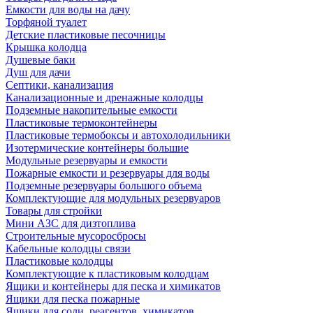
Емкости для воды на дачу
Торфяной туалет
Детские пластиковые песочницы
Крышка колодца
Душевые баки
Душ для дачи
Септики, канализация
Канализационные и дренажные колодцы
Подземные накопительные емкости
Пластиковые термоконтейнеры
Пластиковые термобоксы и автохолодильники
Изотермические контейнеры большие
Модульные резервуары и емкости
Пожарные емкости и резервуары для воды
Подземные резервуары большого объема
Комплектующие для модульных резервуаров
Товары для стройки
Мини АЗС для дизтоплива
Строительные мусоросбросы
Кабельные колодцы связи
Пластиковые колодцы
Комплектующие к пластиковым колодцам
Ящики и контейнеры для песка и химикатов
Ящики для песка пожарные
Ящики для соли, реагентов, химикатов